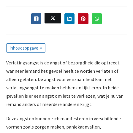
s kan de
e niet
oneren.
ieken
ische
s worden
Inhoudsopgave
kt om
em
Verlatingsangst is de angst of bezorgdheid die optreedt
tie te
wanneer iemand het gevoel heeft te worden verlaten of
elen over
alleen gelaten. De angst voor eenzaamheid kan met
drag van
verlatingsangst te maken hebben en lijkt erop. In beide
zoeker op
gevallen is er een angst om iets te verliezen, wat je nu van
site.
iemand anders of meerdere anderen krijgt.
ing
ingcookies
Deze angsten kunnen zich manifesteren in verschillende
 gebruikt
vormen zoals zorgen maken, paniekaanvallen,
oekers te