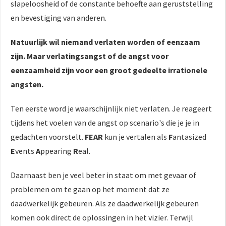
slapeloosheid of de constante behoefte aan geruststelling
 op de
en bevestiging van anderen.
e. Hierdoor
 website-
Natuurlijk wil niemand verlaten worden of eenzaam
ren
zijn. Maar verlatingsangst of de angst voor
nte
eenzaamheid zijn voor een groot gedeelte irrationele
enties
gebaseerd
angsten.
 gedrag van
ezoeker.
Ten eerste word je waarschijnlijk niet verlaten. Je reageert
tijdens het voelen van de angst op scenario's die je je in
gedachten voorstelt.
FEAR
kun je vertalen als
F
antasized
uren
E
vents
A
ppearing
R
eal.
Daarnaast ben je veel beter in staat om met gevaar of
problemen om te gaan op het moment dat ze
daadwerkelijk gebeuren. Als ze daadwerkelijk gebeuren
komen ook direct de oplossingen in het vizier. Terwijl