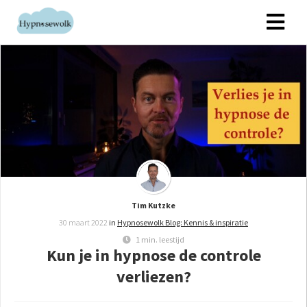
ngen
 policy
oneel
onele
s zijn
Tim Kutzke
kelijk om
30 maart 2022
in
Hypnosewolk Blog: Kennis & inspiratie
bsite te
1 min. leestijd
ken. Ze
Kun je in hypnose de controle
 gebruikt
verliezen?
asisfuncties
der deze