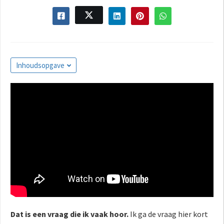
s kan de
e niet
oneren.
ieken
Inhoudsopgave
ische
s worden
kt om
em
tie te
elen over
drag van
zoeker op
site.
ing
ingcookies
 gebruikt
Dat is een vraag die ik vaak hoor.
Ik ga de vraag hier kort
oekers te