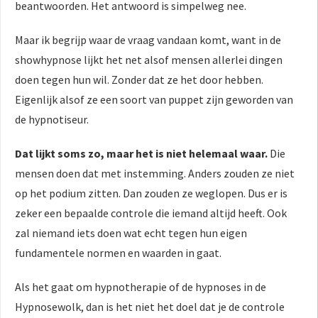
beantwoorden. Het antwoord is simpelweg nee.
 op de
e. Hierdoor
Maar ik begrijp waar de vraag vandaan komt, want in de
 website-
showhypnose lijkt het net alsof mensen allerlei dingen
ren
doen tegen hun wil. Zonder dat ze het door hebben.
nte
enties
Eigenlijk alsof ze een soort van puppet zijn geworden van
gebaseerd
de hypnotiseur.
 gedrag van
ezoeker.
Dat lijkt soms zo, maar het is niet helemaal waar.
Die
mensen doen dat met instemming. Anders zouden ze niet
op het podium zitten. Dan zouden ze weglopen. Dus er is
uren
zeker een bepaalde controle die iemand altijd heeft. Ook
zal niemand iets doen wat echt tegen hun eigen
fundamentele normen en waarden in gaat.
Als het gaat om hypnotherapie of de hypnoses in de
Hypnosewolk, dan is het niet het doel dat je de controle