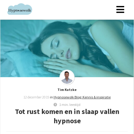
ngen
 policy
oneel
onele
s zijn
Tim Kutzke
kelijk om
12 december 2015
in
Hypnosewolk Blog: Kennis & inspiratie
bsite te
1 min. leestijd
ken. Ze
Tot rust komen en in slaap vallen
 gebruikt
hypnose
asisfuncties
der deze