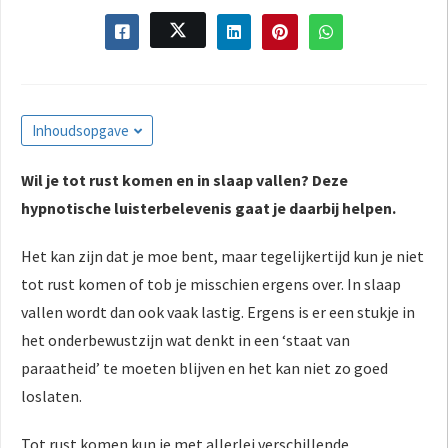
s kan de
e niet
oneren.
ieken
Inhoudsopgave
ische
s worden
kt om
Wil je tot rust komen en in slaap vallen? Deze
em
hypnotische luisterbelevenis gaat je daarbij helpen.
tie te
elen over
Het kan zijn dat je moe bent, maar tegelijkertijd kun je niet
drag van
tot rust komen of tob je misschien ergens over. In slaap
zoeker op
vallen wordt dan ook vaak lastig. Ergens is er een stukje in
site.
het onderbewustzijn wat denkt in een ‘staat van
ing
paraatheid’ te moeten blijven en het kan niet zo goed
ingcookies
loslaten.
 gebruikt
oekers te
Tot rust komen kun je met allerlei verschillende