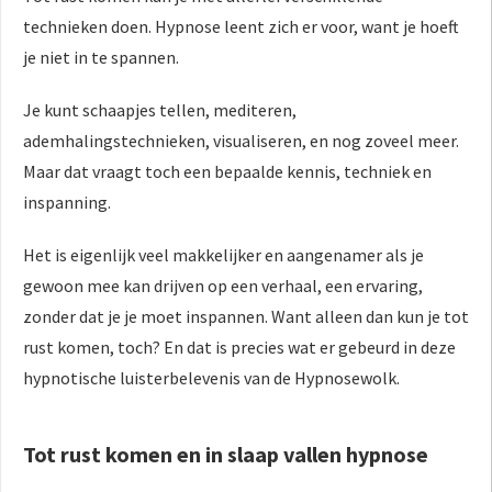
 op de
technieken doen. Hypnose leent zich er voor, want je hoeft
e. Hierdoor
je niet in te spannen.
 website-
ren
Je kunt schaapjes tellen, mediteren,
nte
ademhalingstechnieken, visualiseren, en nog zoveel meer.
enties
Maar dat vraagt toch een bepaalde kennis, techniek en
gebaseerd
inspanning.
 gedrag van
ezoeker.
Het is eigenlijk veel makkelijker en aangenamer als je
gewoon mee kan drijven op een verhaal, een ervaring,
uren
zonder dat je je moet inspannen. Want alleen dan kun je tot
rust komen, toch? En dat is precies wat er gebeurd in deze
hypnotische luisterbelevenis van de Hypnosewolk.
Tot rust komen en in slaap vallen hypnose